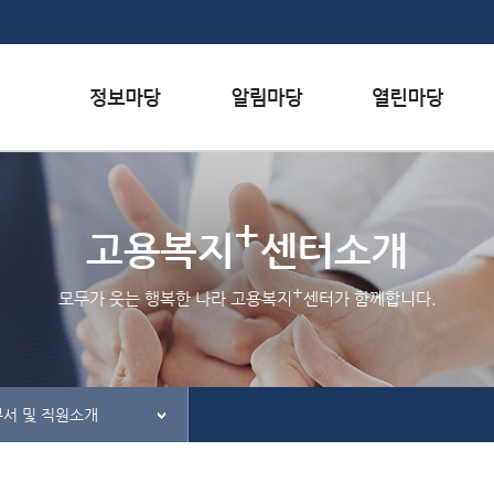
본문내용 바로가기
하단메뉴 가기
서식자료실
행사일정
자주하는 질문
+
채용정보
공지사항
질문하기
고용복지
센터소개
인재정보
홍보/보도자료실
칭찬하기
+
모두가 웃는 행복한 나라 고용복지
센터가 함께합니다.
관련사이트
불친절 신고하기
부서 및 직원소개