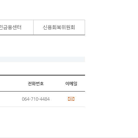
민금융센터
신용회복위원회
전화번호
이메일
064-710-4484