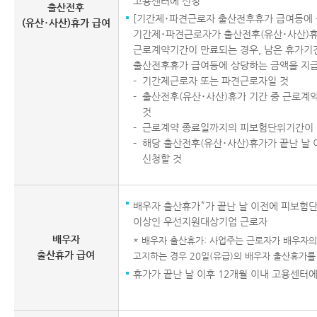
고용센터에 신청
출산전후
[기간제･파견근로자 출산전후휴가 급여등에 
(유산･사산)휴가 급여
기간제･파견근로자가 출산전후(유산･사산)휴
근로계약기간이 만료되는 경우, 남은 휴가기
출산전후휴가 급여등에 상당하는 금액을 지
기간제근로자 또는 파견근로자일 것
출산전후(유산･사산)휴가 기간 중 근로계
것
근로계약 종료일까지의 피보험단위기간이 1
해당 출산전후(유산･사산)휴가가 끝난 날 
신청할 것
*
배우자 출산휴가
가 끝난 날 이전에 피보험단
이상인 우선지원대상기업 근로자
배우자
* 배우자 출산휴가: 사업주는 근로자가 배우자의
출산휴가 급여
고지하는 경우 20일(유급)의 배우자 출산휴가를
휴가가 끝난 날 이후 12개월 이내 고용센터에