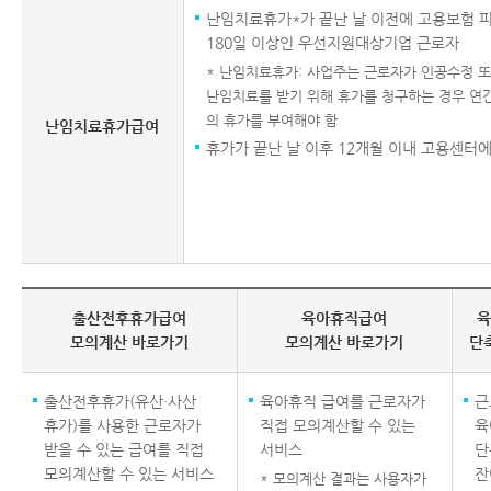
난임치료휴가*가 끝난 날 이전에 고용보험
180일 이상인 우선지원대상기업 근로자
* 난임치료휴가: 사업주는 근로자가 인공수정 또
난임치료를 받기 위해 휴가를 청구하는 경우 연간 
의 휴가를 부여해야 함
난임치료휴가급여
휴가가 끝난 날 이후 12개월 이내 고용센터에
출산전후휴가급여
육아휴직급여
육
모의계산 바로가기
모의계산 바로가기
단
출산전후휴가(유산·사산
육아휴직 급여를 근로자가
근
휴가)를 사용한 근로자가
직접 모의계산할 수 있는
육
받을 수 있는 급여를 직접
서비스
단
모의계산할 수 있는 서비스
잔
* 모의계산 결과는 사용자가