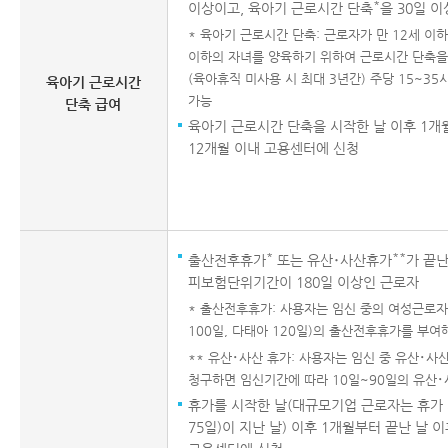
*
이상이고, 육아기 근로시간 단축
을 30일 
* 육아기 근로시간 단축: 근로자가 만 12세 이
이하의 자녀를 양육하기 위하여 근로시간 단축을
(육아휴직 미사용 시 최대 3년간) 주당 15~3
육아기 근로시간
가능
단축 급여
육아기 근로시간 단축을 시작한 날 이후 1개
12개월 이내 고용센터에 신청
*
**
출산전후휴가
또는 유산･사산휴가
가 끝난
피보험단위기간이 180일 이상인 근로자
* 출산전후휴가: 사용자는 임신 중의 여성근로자
100일, 다태아 120일)의 출산전후휴가를 부여
** 유산･사산 휴가: 사용자는 임신 중 유산･
청구하면 임신기간에 따라 10일~90일의 유산
휴가를 시작한 날(대규모기업 근로자는 휴가 
75일)이 지난 날) 이후 1개월부터 끝난 날 이