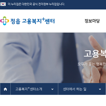
서식자료실
채용정보
고용
인재정보
모두가 웃는 행복한
관련사이트
+
고용복지
센터소개
센터에서 하는 일