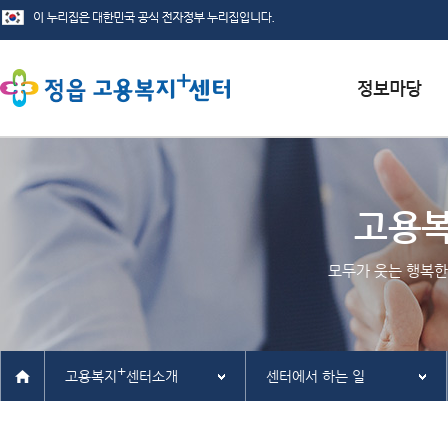
서식자료실
채용정보
고용
인재정보
모두가 웃는 행복한
관련사이트
+
고용복지
센터소개
센터에서 하는 일