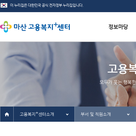
서식자료실
채용정보
고용
인재정보
모두가 웃는 행복한
관련사이트
+
고용복지
센터소개
부서 및 직원소개