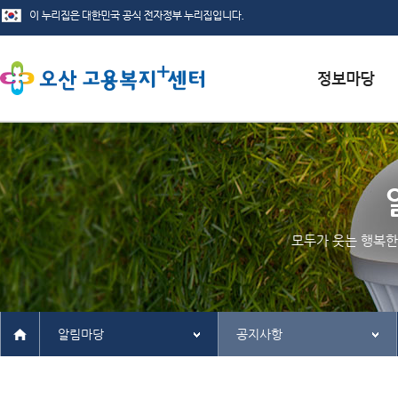
서식자료실
채용정보
인재정보
모두가 웃는 행복한
관련사이트
알림마당
공지사항