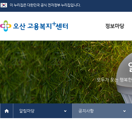
서식자료실
채용정보
인재정보
모두가 웃는 행복한
관련사이트
알림마당
공지사항