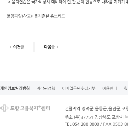
ㅇ 을지연습은 국가비상시 대비하여 민.관.군이 합동으로 나라를 지키기
붙임파일(참고): 을지훈련 홍보카드
이전글
다음글
개인정보처리방침
저작권정책
이메일무단수집거부
이용안내
찾
관할지역
영덕군,울릉군,울진군,포
주소
(우)37751 경상북도 포항시 
TEL 054-280-3000
/ FAX 0503-8