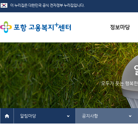
서식자료실
채용정보
인재정보
모두가 웃는 행복한
관련사이트
알림마당
공지사항