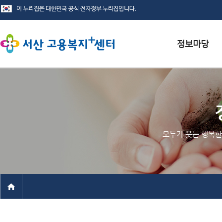
서식자료실
채용정보
인재정보
모두가 웃는 행복한
관련사이트