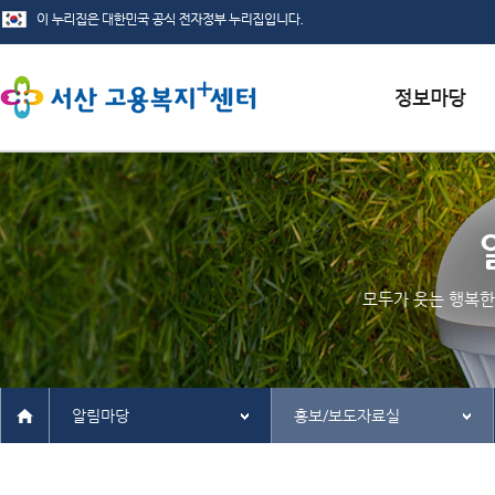
서식자료실
채용정보
인재정보
모두가 웃는 행복한
관련사이트
알림마당
홍보/보도자료실