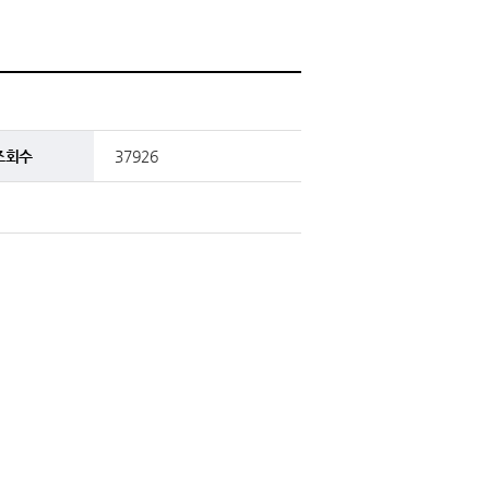
조회수
37926