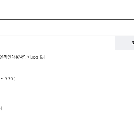
울_온라인채용박람회.jpg
.~ 9.30.)
다.