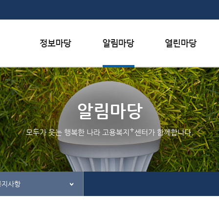
본문내용 바로가기
하단메뉴 가기
서식자료실
행사일정
자주하는 질문
채용정보
공지사항
질문하기
알림마당
인재정보
홍보/보도자료실
칭찬하기
+
모두가 웃는 행복한 나라 고용복지
센터가 함께합니다.
관련사이트
간행물
불친절 신고하기
공지사항