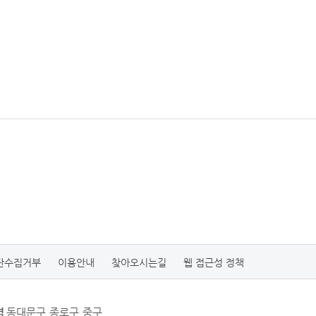
단수집거부
이용안내
찾아오시는길
웹 접근성 정책
역
동대문구,종로구,중구