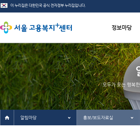
서식자료실
채용정보
인재정보
모두가 웃는 행복한
관련사이트
알림마당
홍보/보도자료실