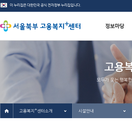
서식자료실
채용정보
고용
인재정보
모두가 웃는 행복한
관련사이트
+
고용복지
센터소개
시설안내