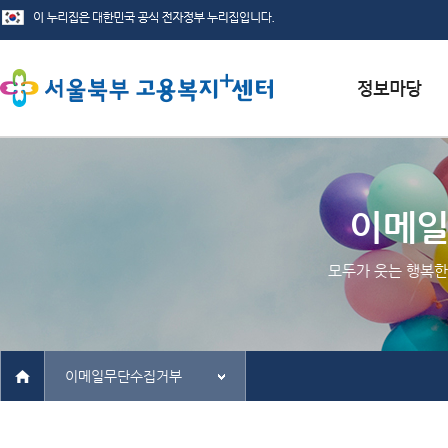
서식자료실
채용정보
이메
인재정보
모두가 웃는 행복한
관련사이트
이메일무단수집거부