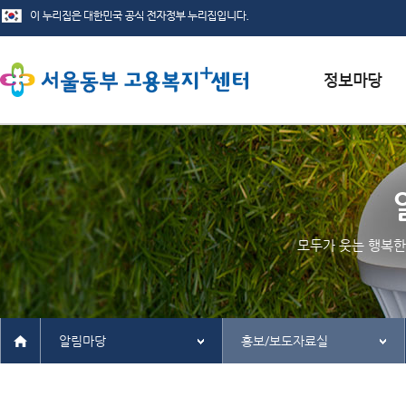
서식자료실
채용정보
인재정보
모두가 웃는 행복한
관련사이트
알림마당
홍보/보도자료실