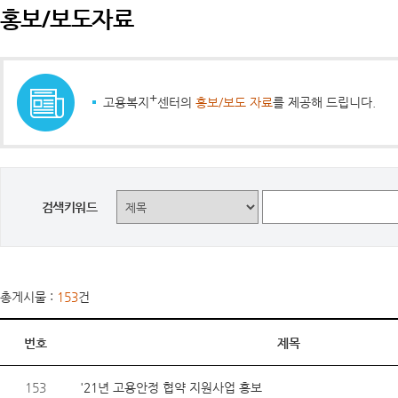
홍보/보도자료
+
고용복지
센터의
홍보/보도 자료
를 제공해 드립니다.
검색키워드
총게시물 :
153
건
번호
제목
153
'21년 고용안정 협약 지원사업 홍보