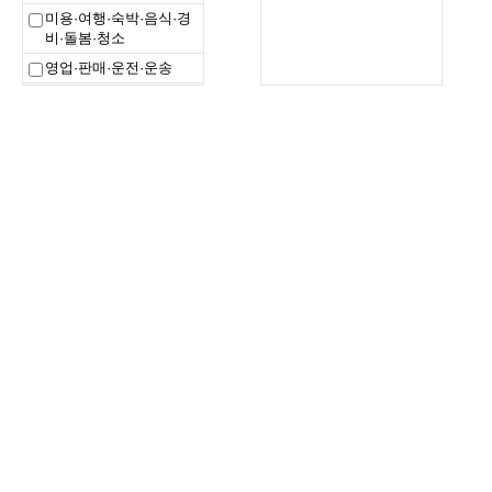
미용·여행·숙박·음식·경
비·돌봄·청소
영업·판매·운전·운송
건설·채굴
설치·정비·생산-기계·금
속·재료
설치·정비·생산-전기·전
자·정보통신
설치·정비·생산-화학·환
경·섬유·의복·식품가공
설치·정비·생산-인쇄·목
재·공예 및 제조 단순
농림어업직