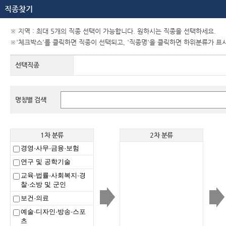
직종찾기
※ 지역 : 최대 5개의 직종 선택이 가능합니다. 원하시는 직종을 선택하세요.
※'체크박스'를 클릭하면 직종이 선택되고, '직종명'을 클릭하면 하위분류가 표
선택직종
명칭별 검색
1차 분류
2차 분류
경영·사무·금융·보험
연구 및 공학기술
교육·법률·사회복지·경
찰·소방 및 군인
보건·의료
예술·디자인·방송·스포
츠