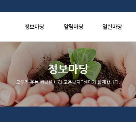
본문내용 바로가기
하단메뉴 가기
서식자료실
행사일정
자주하는 질문
채용정보
공지사항
질문하기
정보마당
인재정보
홍보/보도자료실
칭찬하기
+
모두가 웃는 행복한 나라 고용복지
센터가 함께합니다.
관련사이트
불친절 신고하기