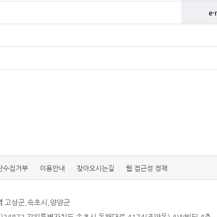
e-
단수집거부
이용안내
찾아오시는길
웹 접근성 정책
역
고성군,속초시,양양군
우)24872 강원특별자치도 속초시 동해대로 4174(조양동) AW빌딩 4층