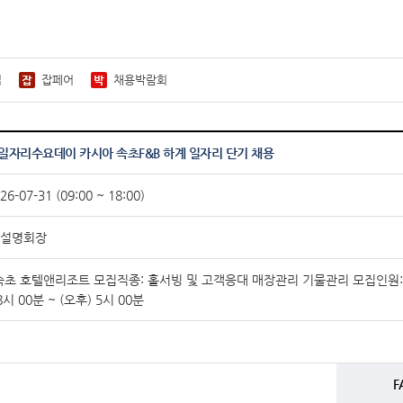
접
잡페어
채용박람회
회 일자리수요데이 카시아 속초F&B 하계 일자리 단기 채용
26-07-31 (09:00 ~ 18:00)
 설명회장
초 호텔앤리조트 모집직종: 홀서빙 및 고객응대 매장관리 기물관리 모집인원: 10명 
8시 00분 ~ (오후) 5시 00분
F