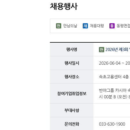
채용행사
만남의날
채용대행
동행면
행사명
2026년 제3
행사일시
2026-06-04 ~ 20
행사장소
속초고용센터 4층
반야그룸 카시아 속
참여기업취업정보
시 00분 B (오전) 
부대사항
문의전화
033-630-1900