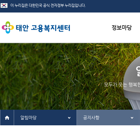
서식자료실
채용정보
인재정보
모두가 웃는 행복
관련사이트
알림마당
공지사항