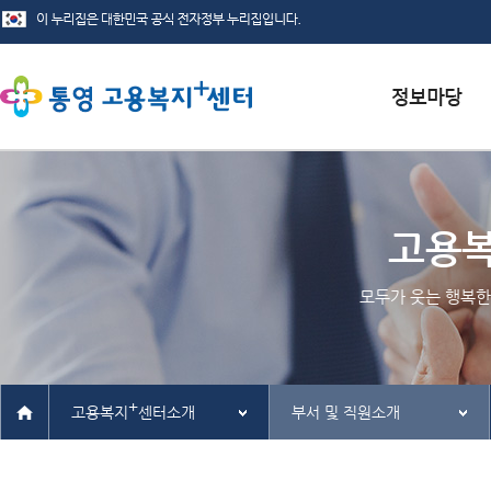
서식자료실
채용정보
고용
인재정보
모두가 웃는 행복한
관련사이트
+
고용복지
센터소개
부서 및 직원소개