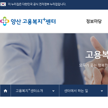
서식자료실
채용정보
고용
인재정보
모두가 웃는 행복한
관련사이트
+
고용복지
센터소개
센터에서 하는 일