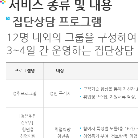
서비스 종류 및 내용
집단상담 프로그램
12명 내외의 그룹을 구성하여
3~4일 간 운영하는 집단상담
프로그램명
대상
구직기술 향상을 통해 자신감 
성취프로그램
성인 구직자
취업정보수집, 지원서류 작성,
[청년취업
GYM]
참여자 특성별 모듈(총 16개)
청년층
취업희망
취업역량
청년층
취업동기 부여, 정보탐색, 취업