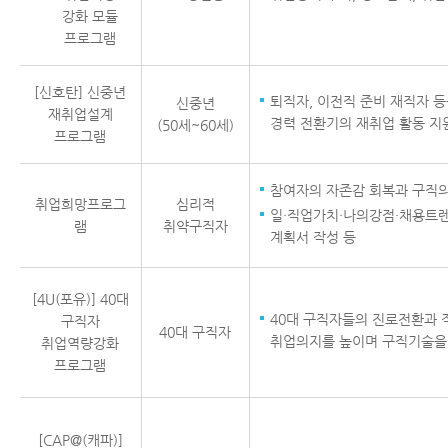
강화 모듈
프로그램
[신호탄] 신중년
퇴직자, 이전직 준비 재직자 
신중년
재취업설계
경력 전환기의 재취업 활동 지
(50세~60세)
프로그램
참여자의 자존감 회복과 구직의
취업희망프로그
심리적
일·직업가치·나의강점·채용트렌
램
취약구직자
계획서 작성 등
[4U(포유)] 40대
40대 구직자들의 진로전환과 
구직자
40대 구직자
취업의지를 높이며 구직기술을
취업역량강화
프로그램
[CAP@(캐파)]