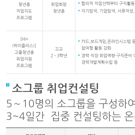
합리적 직업선택부터 구직활동
청년층
취업희망
직업지도
청년층
자기탐색, 기업탐색, 서류작성,
프로그램
[HI+
카드,보드게임,온라인시스템 등
(하이플러스)]
참여형 활동 강화
고교
고졸청년층
2～3학년
경력·직장·취업역량·구직준비 
취업지원
경력개발계획수립 등
프로그램
소그룹 취업컨설팅
5∼10명의 소그룹을 구성하
3~4일간 집중 컨설팅하는 