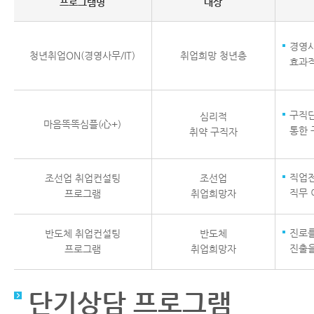
프로그램명
대상
경영사
청년취업ON(경영사무/IT)
취업희망 청년층
효과적
구직단
심리적
마음똑똑심플(心+)
통한 
취약 구직자
직업전
조선업 취업컨설팅
조선업
직무 
프로그램
취업희망자
진로를
반도체 취업컨설팅
반도체
진출을
프로그램
취업희망자
단기상담 프로그램