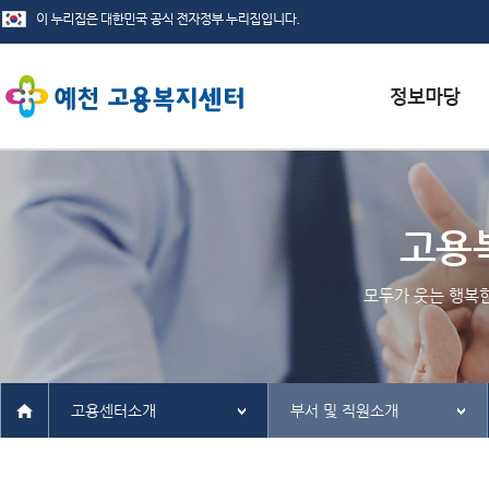
서식자료실
채용정보
고용
인재정보
모두가 웃는 행복
관련사이트
고용센터소개
부서 및 직원소개