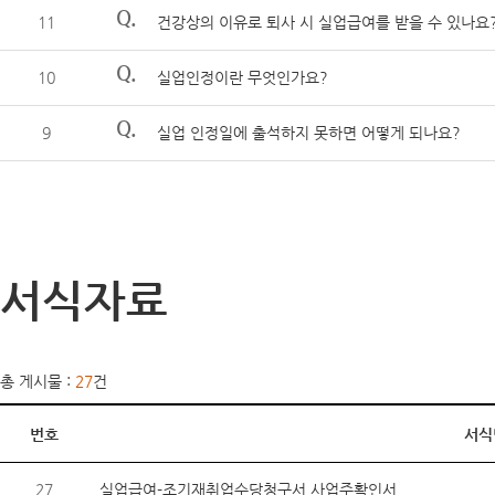
Q.
11
건강상의 이유로 퇴사 시 실업급여를 받을 수 있나요
Q.
10
실업인정이란 무엇인가요?
Q.
9
실업 인정일에 출석하지 못하면 어떻게 되나요?
서식자료
총 게시물 :
27
건
번호
서식
27
실업급여-조기재취업수당청구서,사업주확인서