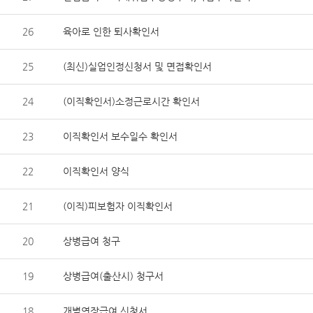
26
육아로 인한 퇴사확인서
25
(최신)실업인정신청서 및 면접확인서
24
(이직확인서)소정근로시간 확인서
23
이직확인서 보수일수 확인서
22
이직확인서 양식
21
(이직)피보험자 이직확인서
20
상병급여 청구
19
상병급여(출산시) 청구서
18
개별연장급여 신청서