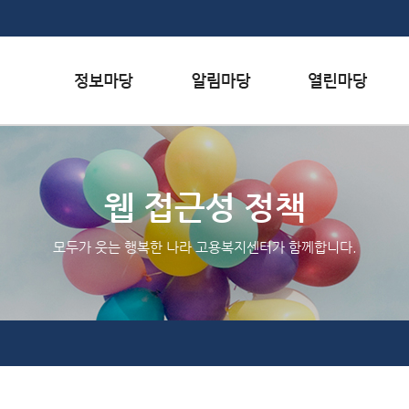
본문내용 바로가기
하단메뉴 가기
서식자료실
행사일정
자주하는 질문
채용정보
공지사항
질문하기
웹 접근성 정책
인재정보
칭찬하기
모두가 웃는 행복한 나라 고용복지센터가 함께합니다.
관련사이트
불친절 신고하기