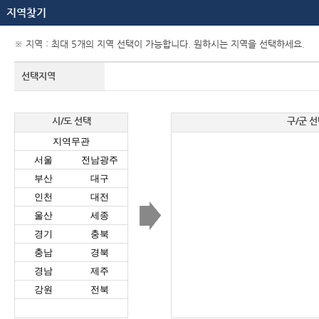
지역찾기
※ 지역 : 최대 5개의 지역 선택이 가능합니다. 원하시는 지역을 선택하세요.
선택지역
시/도 선택
구/군 선
지역무관
서울
전남광주
부산
대구
인천
대전
울산
세종
경기
충북
충남
경북
경남
제주
강원
전북