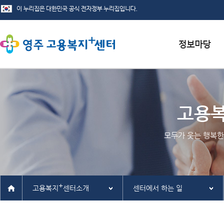
서식자료실
채용정보
고용
인재정보
모두가 웃는 행복한
관련사이트
+
고용복지
센터소개
센터에서 하는 일