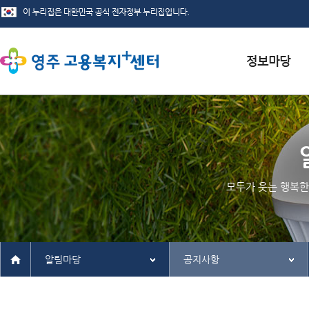
서식자료실
채용정보
인재정보
모두가 웃는 행복한
관련사이트
알림마당
공지사항