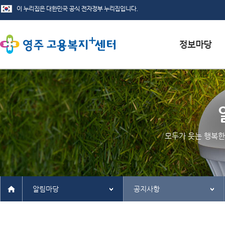
서식자료실
채용정보
인재정보
모두가 웃는 행복한
관련사이트
알림마당
공지사항