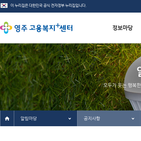
서식자료실
채용정보
인재정보
모두가 웃는 행복한
관련사이트
알림마당
공지사항