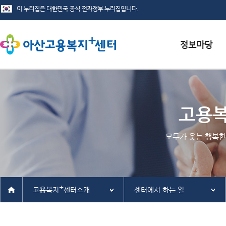
서식자료실
채용정보
고용
인재정보
모두가 웃는 행복한
관련사이트
+
고용복지
센터소개
센터에서 하는 일