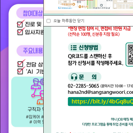
공지사항
오늘 하루동안 닫기
전체
안내
공
안내
공지
(안내) 모성보호 업무 위
26년 7월 대전고용센터
오늘 하루동안 닫기
치 변경 안내
일자리수요데이(구인...
2026-08-10
2026-07-21
안내
공지
2026년 하나 JOB매칭
'26.7월 「고플가치+ in
(in 대전) 페스타
수요데이」 만...
더보기
지역 채용/
2026-07-20
2026-07-06
자주하는 질문