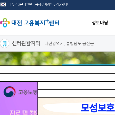
센터관할지역
대전광역시, 충청남도 금산군
서식자료실
채용정보
인재정보
관련사이트
집단직업상담
내안에 또 다른 나, 직업상담은