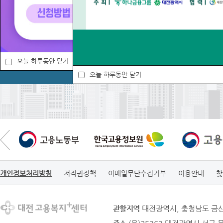
안내
실업급여수급 신청자격은 어떻...
1
'26년 6월 대전 「경영 등
실업급여는 언제까지 신청해야...
일반사무직」 ...
2
실업급여 지급액은 어떻게 되...
3
오늘 하루동안 닫기
실업급여 지급 요건은?
4
2026-06-26
오늘 하루동안 닫기
개인정보처리방침
저작권정책
이메일무단수집거부
이용안내
찾
관할지역
대전광역시, 충청남도 금