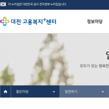
서식자료실
채용정보
인재정보
모두가 웃는 행복한
관련사이트
열린마당
칭찬하기