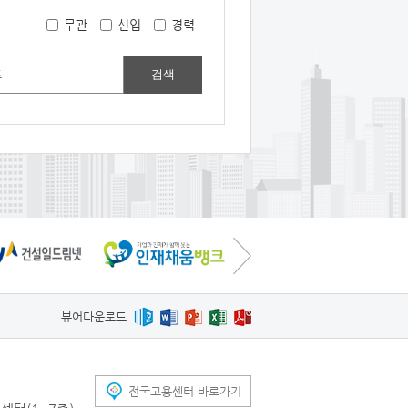
무관
신입
경력
검색
뷰어다운로드
전국고용센터 바로가기