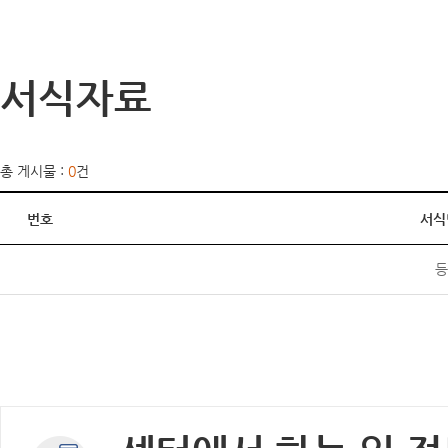
서식자료
총 게시물 :
0
건
번호
서식
등