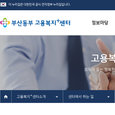
서식자료실
채용정보
고용
인재정보
모두가 웃는 행복한
관련사이트
+
고용복지
센터소개
센터에서 하는 일