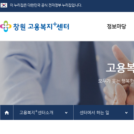
서식자료실
채용정보
고용
인재정보
모두가 웃는 행복한
관련사이트
+
고용복지
센터소개
센터에서 하는 일