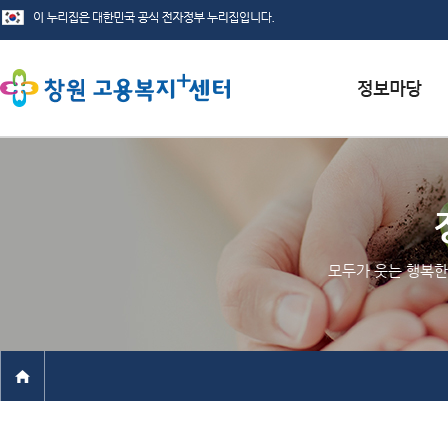
서식자료실
채용정보
인재정보
모두가 웃는 행복한
관련사이트