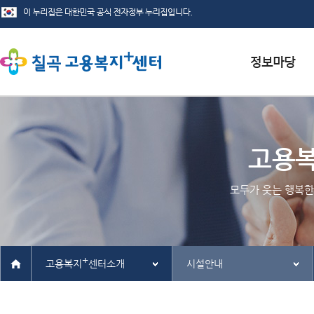
서식자료실
채용정보
고용
인재정보
모두가 웃는 행복한
관련사이트
+
고용복지
센터소개
시설안내