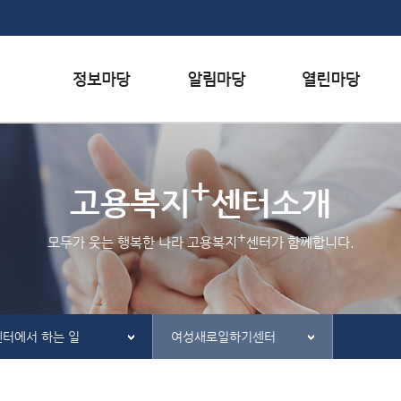
본문내용 바로가기
하단메뉴 가기
서식자료실
행사일정
자주하는 질문
+
채용정보
공지사항
질문하기
고용복지
센터소개
인재정보
홍보/보도자료실
칭찬하기
+
모두가 웃는 행복한 나라 고용복지
센터가 함께합니다.
관련사이트
불친절 신고하기
센터에서 하는 일
여성새로일하기센터