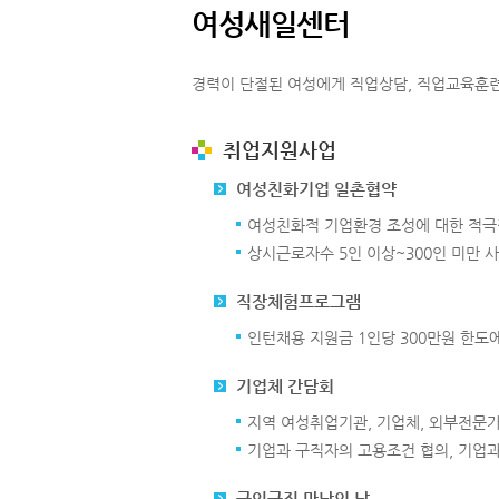
여성새일센터
경력이 단절된 여성에게 직업상담, 직업교육훈련
취업지원사업
여성친화기업 일촌협약
여성친화적 기업환경 조성에 대한 적극
상시근로자수 5인 이상~300인 미만 
직장체험프로그램
인턴채용 지원금 1인당 300만원 한도
기업체 간담회
지역 여성취업기관, 기업체, 외부전문
기업과 구직자의 고용조건 협의, 기업과
구인구직 만남의 날