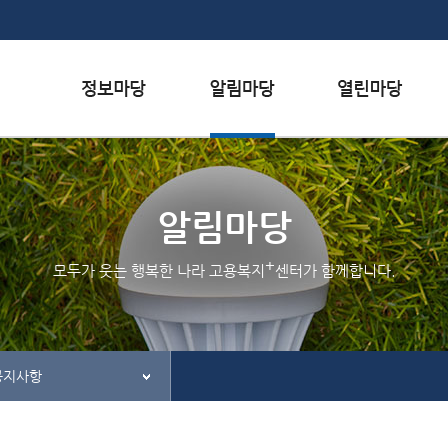
본문내용 바로가기
하단메뉴 가기
서식자료실
행사일정
자주하는 질문
채용정보
공지사항
질문하기
알림마당
인재정보
홍보/보도자료실
칭찬하기
+
모두가 웃는 행복한 나라 고용복지
센터가 함께합니다.
관련사이트
불친절 신고하기
공지사항