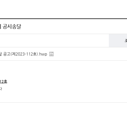
지 공시송달
공고(제2023-112호).hwp
12호
다