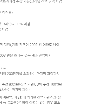
잔액초과과정 수강 가능(크레딧 잔액 전액 차감
준 미적용)
과정 크레딧의 50% 차감
액 차감
액 지원(,계좌 잔액이 200만원 이하로 남아
00만원을 초과는 경우 계좌 잔액에서
 지원
액이 200만원을 초과하는 마지막 과정까지
차 수강 80만원(전액 지원), 3차 수강 100만원
 초과하는 마지막 과정)
 지원액) 제2항에 의거한 전액지원과정*을
 등 특화훈련” 참여 이력이 없는 경우 최초