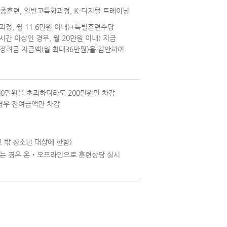
직종훈련, 일반고특화과정, K-디지털 트레이닝
과정, 월 11.6만원 이내)+특별훈련수당
간 이상인 경우, 월 20만원 이내) 지급
장려금 지급액(월 최대36만원)을 감안하여
00만원을 초과하더라도 200만원만 차감
 경우 잔여금액만 차감
 밖 청소년 대상에 한함)
하는 경우 온‧오프라인으로 훈련상담 실시