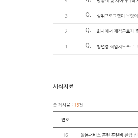
4
방통대 및 사이버대학
Q.
3
성취프로그램이 무엇이
Q.
2
회사에서 재직근로자 훈
Q.
1
청년층 직업지도프로그램
서식자료
총 게시물 :
16
건
번호
16
돌봄서비스 훈련 훈련비 환급 