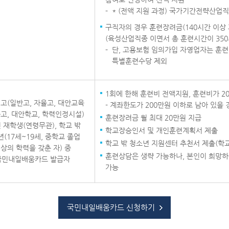
* (전액 지원 과정) 국가기간전략산업
구직자의 경우 훈련장려금(140시간 이상 
(육성산업직종 이면서 총 훈련시간이 350시
단, 고용보험 임의가입 자영업자는 훈련
특별훈련수당 제외
1회에 한해 훈련비 전액지원, 훈련비가 2
고(일반고, 자율고, 대안교육
- 계좌한도가 200만원 이하로 남아 있을
고, 대안학교, 학력인정시설)
훈련장려금 월 최대 20만원 지급
 재학생(연령무관), 학교 밖
학교장승인서 및 개인훈련계획서 제출
(17세~19세, 중학교 졸업
학교 밖 청소년 지원센터 추천서 제출(학교
상의 학력을 갖춘 자) 중
훈련상담은 생략 가능하나, 본인이 희망
국민내일배움카드 발급자
가능
국민내일배움카드 신청하기