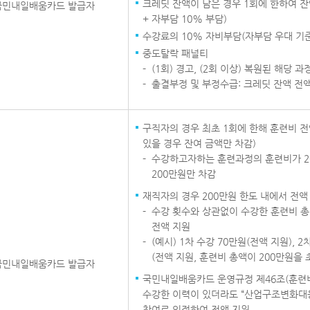
크레딧 잔액이 남은 경우 1회에 한하여 
국민내일배움카드 발급자
+ 자부담 10% 부담)
수강료의 10% 자비부담(자부담 우대 기
중도탈락 패널티
(1회) 경고, (2회 이상) 복원된 해당 
출결부정 및 부정수급: 크레딧 잔액 전
구직자의 경우 최초 1회에 한해 훈련비 전
있을 경우 잔여 금액만 차감)
수강하고자하는 훈련과정의 훈련비가 2
200만원만 차감
재직자의 경우 200만원 한도 내에서 전액
수강 횟수와 상관없이 수강한 훈련비 총
전액 지원
(예시) 1차 수강 70만원(전액 지원), 2
(전액 지원, 훈련비 총액이 200만원을
국민내일배움카드 발급자
국민내일배움카드 운영규정 제46조(훈련비
수강한 이력이 있더라도 “산업구조변화대응
참여로 인정하여 전액 지원