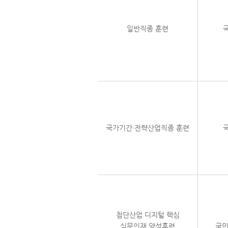
일반직종 훈련
국가기간·전략산업직종 훈련
첨단산업 디지털 핵심
실무인재 양성훈련
국민