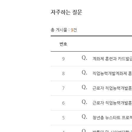
자주하는 질문
총 게시물 :
9
건
번호
Q.
9
계좌제 훈련과 카드발급
Q.
8
직업능력개발계좌제 훈련
Q.
7
근로자 직업능력개발훈
Q.
6
근로자 직업능력개발훈련
Q.
5
청년층 뉴스타트 프로
Q.