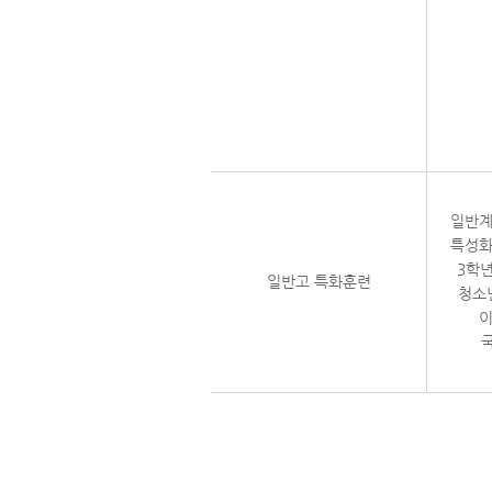
일반계
특성화
3학년
일반고 특화훈련
청소년
이