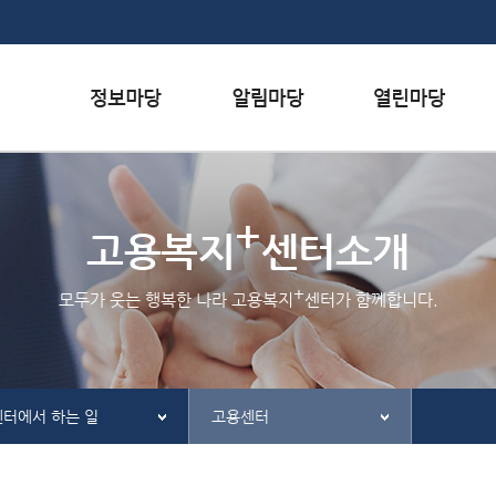
본문내용 바로가기
하단메뉴 가기
서식자료실
행사일정
자주하는 질문
+
채용정보
공지사항
질문하기
고용복지
센터소개
인재정보
홍보/보도자료실
칭찬하기
+
모두가 웃는 행복한 나라 고용복지
센터가 함께합니다.
관련사이트
불친절 신고하기
센터에서 하는 일
고용센터