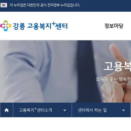
서식자료실
채용정보
고용
인재정보
모두가 웃는 행복한
관련사이트
+
고용복지
센터소개
센터에서 하는 일