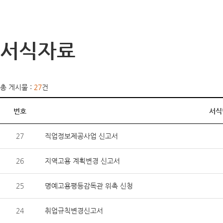
서식자료
총 게시물 :
27
건
번호
서식
27
직업정보제공사업 신고서
26
지역고용 계획변경 신고서
25
명예고용평등감독관 위촉 신청
24
취업규칙변경신고서