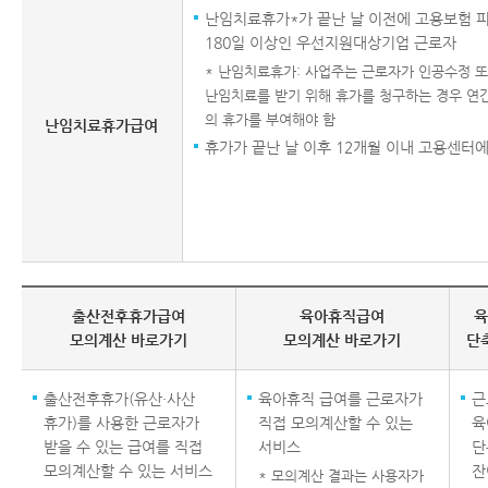
난임치료휴가*가 끝난 날 이전에 고용보험
180일 이상인 우선지원대상기업 근로자
* 난임치료휴가: 사업주는 근로자가 인공수정 또
난임치료를 받기 위해 휴가를 청구하는 경우 연간 
의 휴가를 부여해야 함
난임치료휴가급여
휴가가 끝난 날 이후 12개월 이내 고용센터에
출산전후휴가급여
육아휴직급여
육
모의계산 바로가기
모의계산 바로가기
단
출산전후휴가(유산·사산
육아휴직 급여를 근로자가
근
휴가)를 사용한 근로자가
직접 모의계산할 수 있는
육
받을 수 있는 급여를 직접
서비스
단
모의계산할 수 있는 서비스
잔
* 모의계산 결과는 사용자가