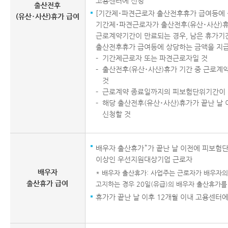
고용센터에 신청
출산전후
[기간제･파견근로자 출산전후휴가 급여등에 
(유산･사산)휴가 급여
기간제･파견근로자가 출산전후(유산･사산)휴
근로계약기간이 만료되는 경우, 남은 휴가기
출산전후휴가 급여등에 상당하는 금액을 지
기간제근로자 또는 파견근로자일 것
출산전후(유산･사산)휴가 기간 중 근로계
것
근로계약 종료일까지의 피보험단위기간이 1
해당 출산전후(유산･사산)휴가가 끝난 날 
신청할 것
*
배우자 출산휴가
가 끝난 날 이전에 피보험단
이상인 우선지원대상기업 근로자
배우자
* 배우자 출산휴가: 사업주는 근로자가 배우자의
출산휴가 급여
고지하는 경우 20일(유급)의 배우자 출산휴가를
휴가가 끝난 날 이후 12개월 이내 고용센터에