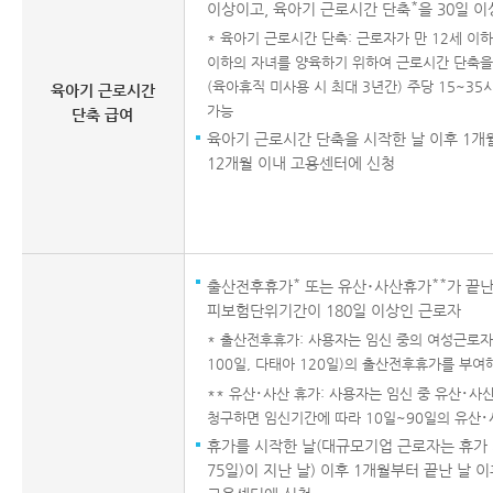
*
이상이고, 육아기 근로시간 단축
을 30일 
* 육아기 근로시간 단축: 근로자가 만 12세 이
이하의 자녀를 양육하기 위하여 근로시간 단축을
(육아휴직 미사용 시 최대 3년간) 주당 15~3
육아기 근로시간
가능
단축 급여
육아기 근로시간 단축을 시작한 날 이후 1개
12개월 이내 고용센터에 신청
*
**
출산전후휴가
또는 유산･사산휴가
가 끝난
피보험단위기간이 180일 이상인 근로자
* 출산전후휴가: 사용자는 임신 중의 여성근로자
100일, 다태아 120일)의 출산전후휴가를 부여
** 유산･사산 휴가: 사용자는 임신 중 유산･
청구하면 임신기간에 따라 10일~90일의 유산
휴가를 시작한 날(대규모기업 근로자는 휴가 
75일)이 지난 날) 이후 1개월부터 끝난 날 이