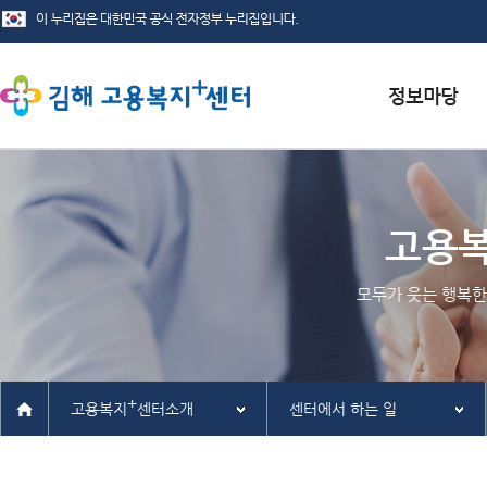
서식자료실
채용정보
고용
인재정보
모두가 웃는 행복한
관련사이트
+
고용복지
센터소개
센터에서 하는 일