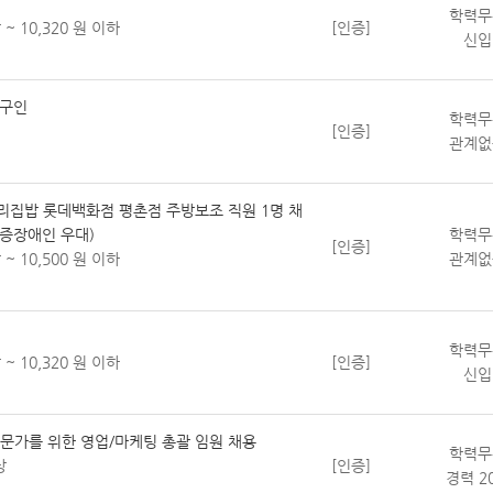
학력무
 ~ 10,320 원 이하
[인증]
신입
 구인
학력무
[인증]
관계없
우리집밥 롯데백화점 평촌점 주방보조 직원 1명 채
중증장애인 우대)
학력무
[인증]
 ~ 10,500 원 이하
관계없
학력무
 ~ 10,320 원 이하
[인증]
신입
문가를 위한 영업/마케팅 총괄 임원 채용
학력무
상
[인증]
경력 2