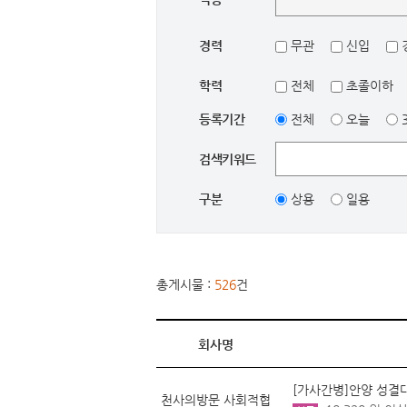
경력
무관
신입
학력
전체
초졸이하
등록기간
전체
오늘
검색키워드
구분
상용
일용
총게시물 :
526
건
회사명
[가사간병]안양 성결대
천사의방문 사회적협