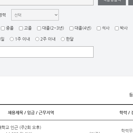
경력
중졸
고졸
대졸(2~3년)
대졸(4년)
석사
박사
3일
1주 이내
2주 이내
한달
등
채용제목 /
임금
/
근무지역
학력
/
학교 인근 (주2회 오후)
학력무