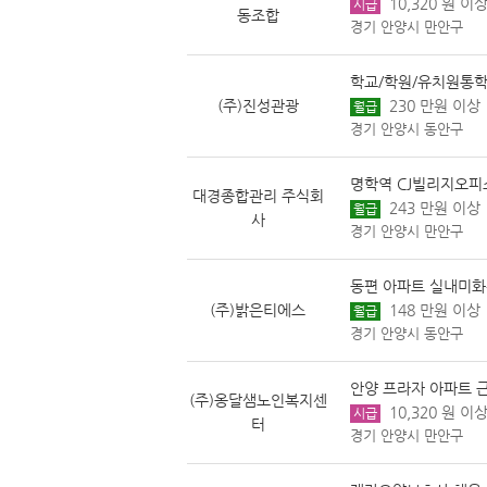
10,320 원 이상
시급
동조합
경기 안양시 만안구
학교/학원/유치원통학
(주)진성관광
230 만원 이상
월급
경기 안양시 동안구
명학역 CJ빌리지오피
대경종합관리 주식회
243 만원 이상
월급
사
경기 안양시 만안구
동편 아파트 실내미화
(주)밝은티에스
148 만원 이상
월급
경기 안양시 동안구
안양 프라자 아파트 
(주)옹달샘노인복지센
10,320 원 이상
시급
터
경기 안양시 만안구