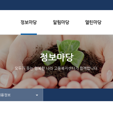
본문내용 바로가기
하단메뉴 가기
서식자료실
행사일정
자주하는 질문
채용정보
공지사항
질문하기
정보마당
인재정보
칭찬하기
모두가 웃는 행복한 나라 고용복지센터가 함께합니다.
관련사이트
불친절 신고하기
채용정보