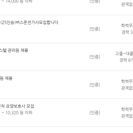
 ~ 14,000 원 이하
[인증]
관계없
(25인승)버스운전기사모집합니다.
학력무
[인증]
경력 
스텔 관리원 채용
고졸~대졸
[인증]
경력 6
원 채용
학력무
[인증]
관계없
근처 요양보호사 모집
학력무
 ~ 10,320 원 이하
[인증]
관계없