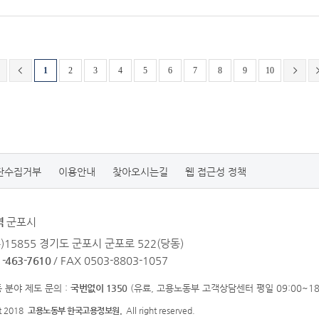
1
2
3
4
5
6
7
8
9
10
단수집거부
이용안내
찾아오시는길
웹 접근성 정책
역
군포시
우)15855 경기도 군포시 군포로 522(당동)
1-463-7610
/ FAX 0503-8803-1057
 분야 제도 문의 :
국번없이 1350
(유료, 고용노동부 고객상담센터 평일 09:00~18:
ht 2018
고용노동부 한국고용정보원.
All right reserved.