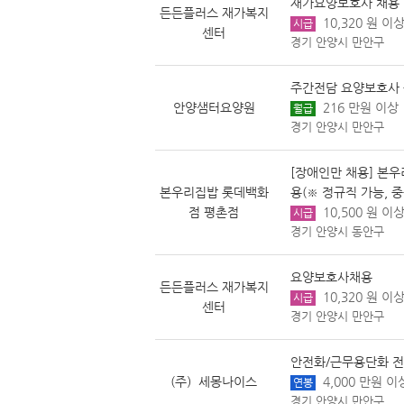
재가요양보호사 채용
든든플러스 재가복지
10,320 원 이상
시급
센터
경기 안양시 만안구
주간전담 요양보호사
안양샘터요양원
216 만원 이상
월급
경기 안양시 만안구
[장애인만 채용] 본
본우리집밥 롯데백화
용(※ 정규직 가능, 
점 평촌점
10,500 원 이상
시급
경기 안양시 동안구
요양보호사채용
든든플러스 재가복지
10,320 원 이상
시급
센터
경기 안양시 만안구
안전화/근무용단화 전
(주）세몽나이스
4,000 만원 이
연봉
경기 안양시 만안구