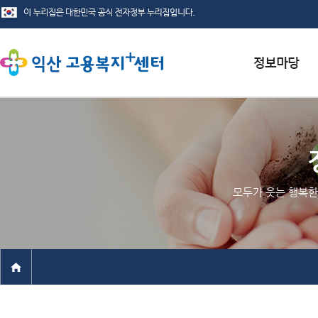
서식자료실
채용정보
인재정보
모두가 웃는 행복한
관련사이트