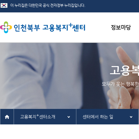
서식자료실
채용정보
고용
인재정보
모두가 웃는 행복한
관련사이트
+
고용복지
센터소개
센터에서 하는 일