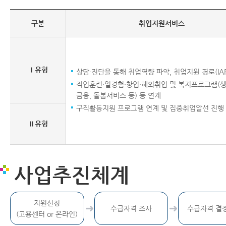
구분
취업지원서비스
Ⅰ유형
상담·진단을 통해 취업역량 파악, 취업지원 경로(IAP
직업훈련·일경험·창업·해외취업 및 복지프로그램(생계
금융, 돌봄서비스 등) 등 연계
구직활동지원 프로그램 연계 및 집중취업알선 진행
Ⅱ유형
사업추진체계
지원신청
수급자격 조사
수급자격 결
(고용센터 or 온라인)