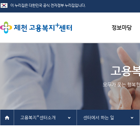
서식자료실
채용정보
고용
인재정보
모두가 웃는 행복한
관련사이트
+
고용복지
센터소개
센터에서 하는 일