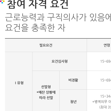
참여 자격 요건
근로능력과 구직의사가 있음에
요건을 충족한 자
필요요건
연령
요건심사형
15~6
비경활
15~6
Ⅰ유형
선발형
*예산 상황에
15~3
따라 선발
청년
+병역의무 
(최대 3