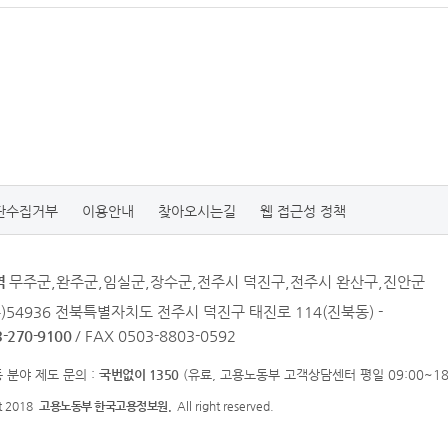
단수집거부
이용안내
찾아오시는길
웹 접근성 정책
역
무주군,완주군,임실군,장수군,전주시 덕진구,전주시 완산구,진안군
우)54936 전북특별자치도 전주시 덕진구 태진로 114(진북동) -
3-270-9100
/ FAX 0503-8803-0592
 분야 제도 문의 :
국번없이 1350
(유료, 고용노동부 고객상담센터 평일 09:00~18:
ht 2018
고용노동부 한국고용정보원.
All right reserved.