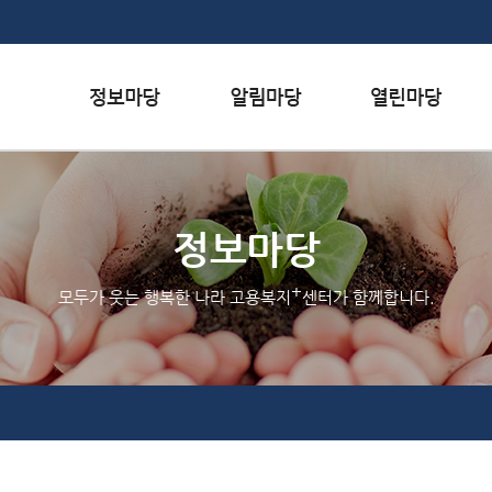
본문내용 바로가기
하단메뉴 가기
서식자료실
행사일정
자주하는 질문
채용정보
공지사항
질문하기
정보마당
인재정보
홍보/보도자료실
칭찬하기
+
모두가 웃는 행복한 나라 고용복지
센터가 함께합니다.
관련사이트
불친절 신고하기