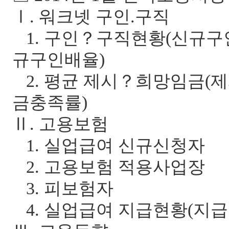
Ⅰ
.
워크넷 구인
.
구직
1.
구인
？
구직현황
(
신규구
규구인배율
)
2. 평균 제시
？희망임금
(
제
금충족률
)
Ⅱ
.
고용보험
1.
실업급여 신규신청자
2.
고용보험 적용사업장
3.
피보험자
4.
실업급여 지급현황
(
지급