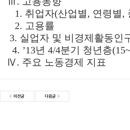
Ⅲ
.
고용동향
1.
취업자
(
산업별
,
연령별
,
2.
고용률
3.
실업자 및 비경제활동인
4.
’13
년 4
/4
분기 청년층
(15
Ⅳ
.
주요 노동경제 지표
이전글
다음글