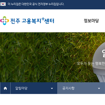
서식자료실
채용정보
인재정보
모두가 웃는 행복한
관련사이트
알림마당
공지사항