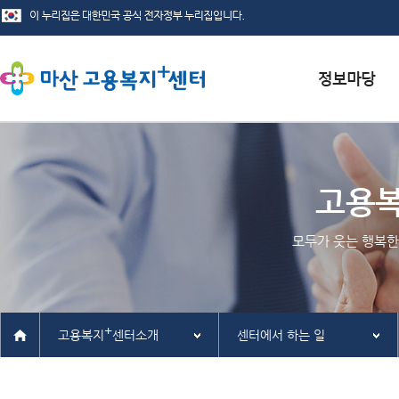
서식자료실
채용정보
고용
인재정보
모두가 웃는 행복한
관련사이트
+
고용복지
센터소개
센터에서 하는 일