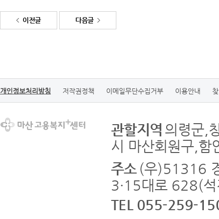
이전글
다음글
개인정보처리방침
저작권정책
이메일무단수집거부
이용안내
찾
관할지역
의령군,
시 마산회원구,함
주소
(우)5131
3·15대로 628(
TEL 055-259-15