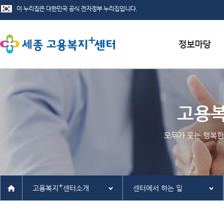
서식자료실
채용정보
고용
인재정보
모두가 웃는 행복한
관련사이트
+
고용복지
센터소개
센터에서 하는 일