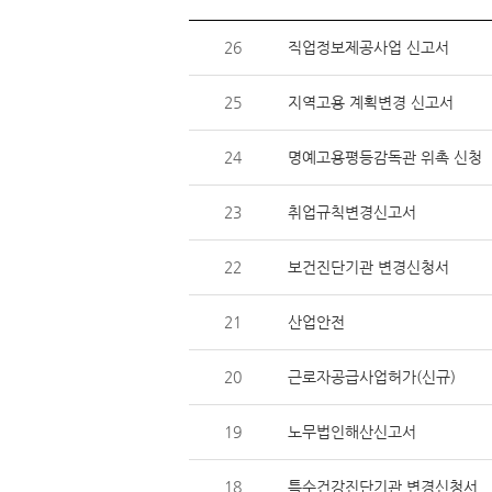
26
직업정보제공사업 신고서
25
지역고용 계획변경 신고서
24
명예고용평등감독관 위촉 신청
23
취업규칙변경신고서
22
보건진단기관 변경신청서
21
산업안전
20
근로자공급사업허가(신규)
19
노무법인해산신고서
18
특수건강진단기관 변경신청서