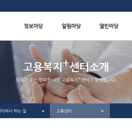
본문내용 바로가기
하단메뉴 가기
서식자료실
행사일정
자주하는 질문
+
채용정보
공지사항
질문하기
고용복지
센터소개
인재정보
홍보/보도자료실
칭찬하기
+
모두가 웃는 행복한 나라 고용복지
센터가 함께합니다.
관련사이트
불친절 신고하기
센터에서 하는 일
고용센터