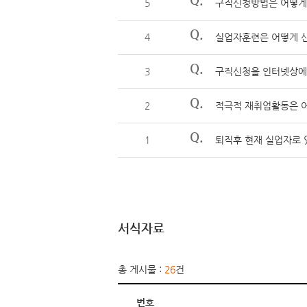
5
구직신청방법은 어떻게
Q.
4
실업자훈련은 어떻게 신
Q.
3
구직신청을 인터넷상에
Q.
2
적극적 재취업활동은 어
Q.
1
퇴직후 현재 실업자로 
서식자료
총 게시물 :
26
건
번호